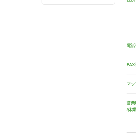
電話
FA
マッ
営業
/休