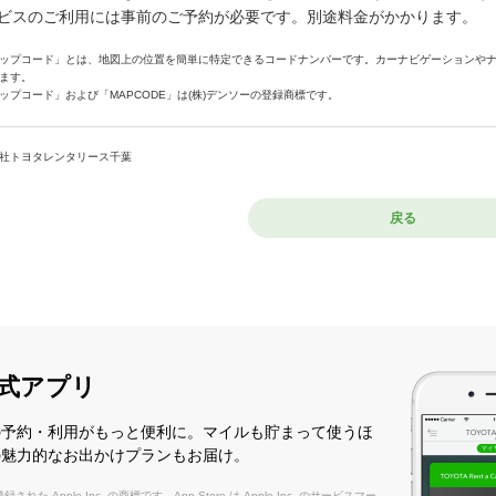
ビスのご利用には事前のご予約が必要です。別途料金がかかります。
ップコード」とは、地図上の位置を簡単に特定できるコードナンバーです。カーナビゲーションや
ます。
ップコード」および「MAPCODE」は(株)デンソーの登録商標です。
社トヨタレンタリース千葉
戻る
式アプリ
の予約・利用がもっと便利に。マイルも貯まって使うほ
の魅力的なお出かけプランもお届け。
れた Apple Inc. の商標です。App Store は Apple Inc. のサービスマー