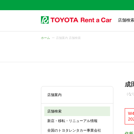
店舗検
ホーム
店舗案内 店舗検索
成
（な
店舗案内
店舗検索
W
2
新店・移転・リニューアル情報
全国のトヨタレンタカー事業会社
住所