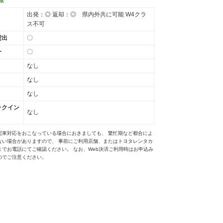
出発：◎ 返却：◎ 県内外共に可能 W4クラ
ス不可
貸出
〇
ー
〇
なし
なし
なし
ックイン
なし
配車対応をおこなっている場合におきましても、 繁忙期など都合によ
ない場合がありますので、 事前にご利用店舗、またはトヨタレンタカ
までお電話にてご確認ください。 なお、Web決済ご利用時はお申込み
のでご注意ください。