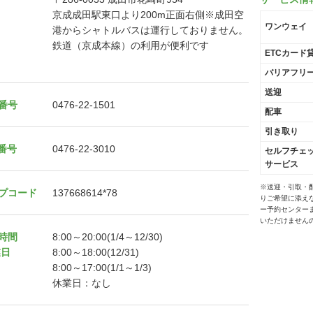
京成成田駅東口より200m正面右側※成田空
ワンウェイ
港からシャトルバスは運行しておりません。
鉄道（京成本線）の利用が便利です
ETCカード
バリアフリ
送迎
番号
0476-22-1501
配車
引き取り
X番号
0476-22-3010
セルフチェ
サービス
※送迎・引取・
プコード
137668614*78
りご希望に添え
ー予約センター
いただけません
時間
8:00～20:00(1/4～12/30)
業日
8:00～18:00(12/31)
8:00～17:00(1/1～1/3)
休業日：なし