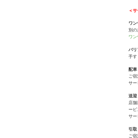
＜サ
ワン
別の
ワン
バリ
手す
配車
ご宿
サー
送迎
店舗
ービ
サー
引取
ご宿