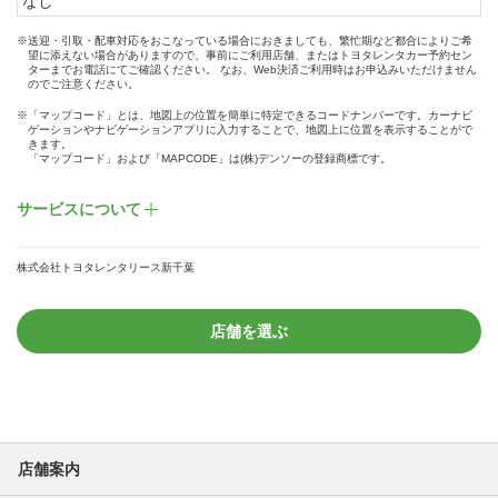
なし
※送迎・引取・配車対応をおこなっている場合におきましても、繁忙期など都合によりご希
望に添えない場合がありますので、事前にご利用店舗、またはトヨタレンタカー予約セン
ターまでお電話にてご確認ください。 なお、Web決済ご利用時はお申込みいただけません
のでご注意ください。
※「マップコード」とは、地図上の位置を簡単に特定できるコードナンバーです。カーナビ
ゲーションやナビゲーションアプリに入力することで、地図上に位置を表示することがで
きます。
「マップコード」および「MAPCODE」は(株)デンソーの登録商標です。
サービスについて
株式会社トヨタレンタリース新千葉
店舗を選ぶ
店舗案内