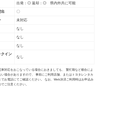
出発：◎ 返却：◎ 県内外共に可能
貸出
〇
ー
未対応
なし
なし
なし
ックイン
なし
配車対応をおこなっている場合におきましても、 繁忙期など都合によ
ない場合がありますので、 事前にご利用店舗、またはトヨタレンタカ
までお電話にてご確認ください。 なお、Web決済ご利用時はお申込み
のでご注意ください。