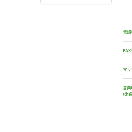
電話
FA
マッ
営業
/休