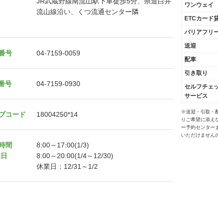
JR武蔵野線南流山駅下車徒歩5分、県道白井
ワンウェイ
流山線沿い、くつ流通センター隣
ETCカード
バリアフリ
送迎
番号
04-7159-0059
配車
引き取り
X番号
04-7159-0930
セルフチェ
サービス
※送迎・引取・
プコード
18004250*14
りご希望に添え
ー予約センター
いただけません
時間
8:00～17:00(1/3)
業日
8:00～20:00(1/4～12/30)
休業日：12/31～1/2