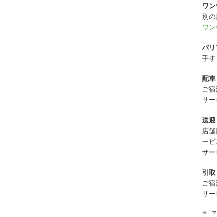
ワン
別の
ワン
バリ
手す
配車
ご宿
サー
送迎
店舗
ービ
サー
引取
ご宿
サー
※「マ