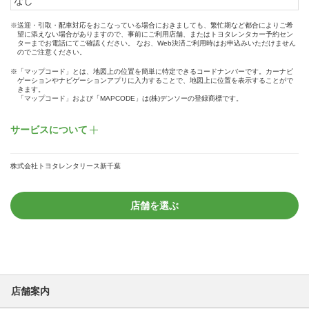
なし
※送迎・引取・配車対応をおこなっている場合におきましても、繁忙期など都合によりご希
望に添えない場合がありますので、事前にご利用店舗、またはトヨタレンタカー予約セン
ターまでお電話にてご確認ください。 なお、Web決済ご利用時はお申込みいただけません
のでご注意ください。
※「マップコード」とは、地図上の位置を簡単に特定できるコードナンバーです。カーナビ
ゲーションやナビゲーションアプリに入力することで、地図上に位置を表示することがで
きます。
「マップコード」および「MAPCODE」は(株)デンソーの登録商標です。
サービスについて
株式会社トヨタレンタリース新千葉
店舗を選ぶ
店舗案内