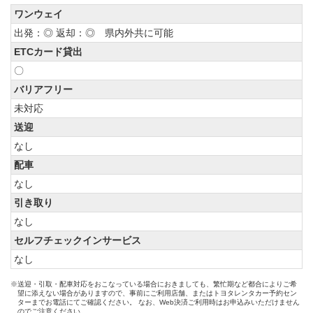
ワンウェイ
出発：◎ 返却：◎ 県内外共に可能
ETCカード貸出
〇
バリアフリー
未対応
送迎
なし
配車
なし
引き取り
なし
セルフチェックインサービス
なし
※送迎・引取・配車対応をおこなっている場合におきましても、繁忙期など都合によりご希
望に添えない場合がありますので、事前にご利用店舗、またはトヨタレンタカー予約セン
ターまでお電話にてご確認ください。 なお、Web決済ご利用時はお申込みいただけません
のでご注意ください。