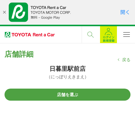
店舗詳細
戻る
日暮里駅前店
（にっぽりえきまえ）
店舗を選ぶ