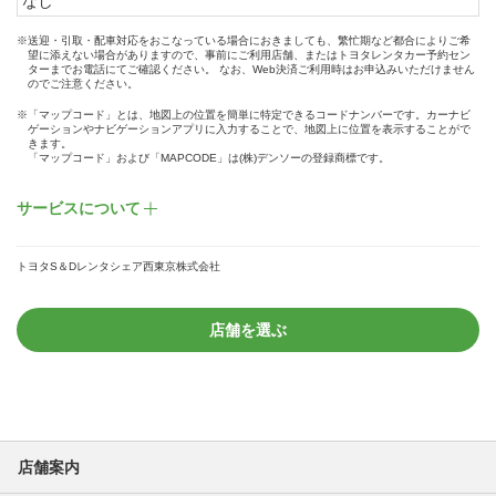
なし
※送迎・引取・配車対応をおこなっている場合におきましても、繁忙期など都合によりご希
望に添えない場合がありますので、事前にご利用店舗、またはトヨタレンタカー予約セン
ターまでお電話にてご確認ください。 なお、Web決済ご利用時はお申込みいただけません
のでご注意ください。
※「マップコード」とは、地図上の位置を簡単に特定できるコードナンバーです。カーナビ
ゲーションやナビゲーションアプリに入力することで、地図上に位置を表示することがで
きます。
「マップコード」および「MAPCODE」は(株)デンソーの登録商標です。
サービスについて
トヨタS＆Dレンタシェア西東京株式会社
店舗を選ぶ
店舗案内