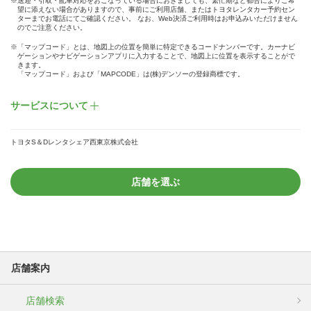
※送迎・引取・配車対応をおこなっている場合におきましても、繁忙期など都合によりご希
望に添えない場合がありますので、事前にご利用店舗、またはトヨタレンタカー予約セン
ターまでお電話にてご確認ください。 なお、Web決済ご利用時はお申込みいただけません
のでご注意ください。
※「マップコード」とは、地図上の位置を簡単に特定できるコードナンバーです。カーナビ
ゲーションやナビゲーションアプリに入力することで、地図上に位置を表示することがで
きます。
「マップコード」および「MAPCODE」は(株)デンソーの登録商標です。
サービスについて
トヨタS＆Dレンタシェア西東京株式会社
店舗を選ぶ
店舗案内
店舗検索