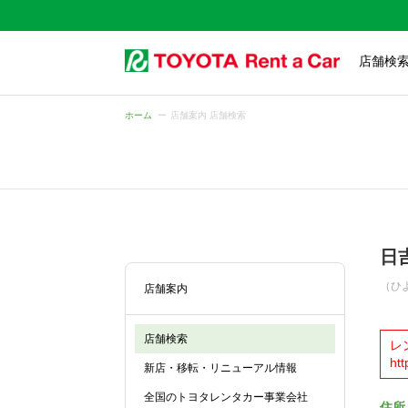
店舗検
ホーム
店舗案内 店舗検索
日
（ひ
店舗案内
店舗検索
レ
htt
新店・移転・リニューアル情報
全国のトヨタレンタカー事業会社
住所