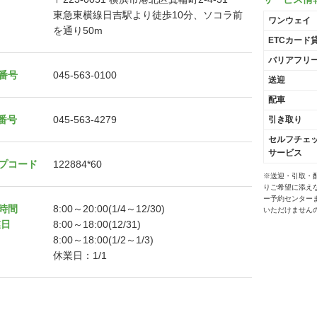
東急東横線日吉駅より徒歩10分、ソコラ前
ワンウェイ
を通り50m
ETCカード
バリアフリ
番号
045-563-0100
送迎
配車
X番号
045-563-4279
引き取り
セルフチェ
サービス
プコード
122884*60
※送迎・引取・
りご希望に添え
ー予約センター
時間
8:00～20:00(1/4～12/30)
いただけません
業日
8:00～18:00(12/31)
8:00～18:00(1/2～1/3)
休業日：1/1