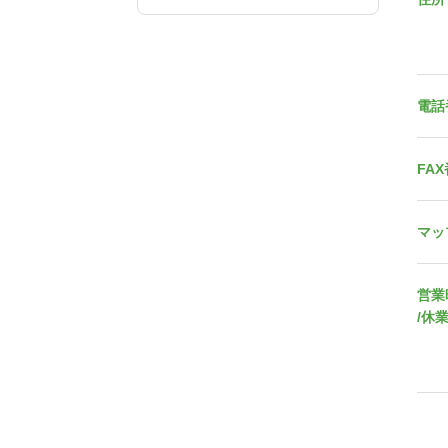
電話
FA
マッ
営業
/休