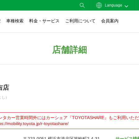
Language
索
車種検索
料金・サービス
ご利用について
会員案内
店舗詳細
吉店
よし）
ンタカー営業時間外にはカーシェア『TOYOTASHARE』もご利用い
ps://mobility.toyota.jp/r-toyotashare/
〒223-0051 横浜市港北区箕輪町2-4-31
サービス情