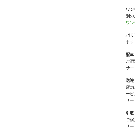
ワン
別の
ワン
バリ
手す
配車
ご宿
サー
送迎
店舗
ービ
サー
引取
ご宿
サー