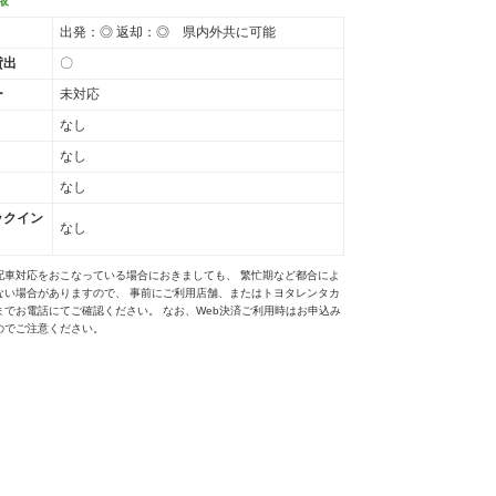
出発：◎ 返却：◎ 県内外共に可能
貸出
〇
ー
未対応
なし
なし
なし
ックイン
なし
配車対応をおこなっている場合におきましても、 繁忙期など都合によ
ない場合がありますので、 事前にご利用店舗、またはトヨタレンタカ
までお電話にてご確認ください。 なお、Web決済ご利用時はお申込み
のでご注意ください。