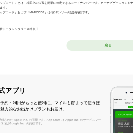
ップコード」とは、地図上の位置を簡単に特定できるコードナンバーです。カーナビゲーションや
ます。
ップコード」および「MAPCODE」は(株)デンソーの登録商標です。
社トヨタレンタリース神奈川
戻る
式アプリ
の予約・利用がもっと便利に。マイルも貯まって使うほ
の魅力的なお出かけプランもお届け。
れた Apple Inc. の商標です。App Store は Apple Inc. のサービスマー
layロゴはGoogle Inc. の商標です。