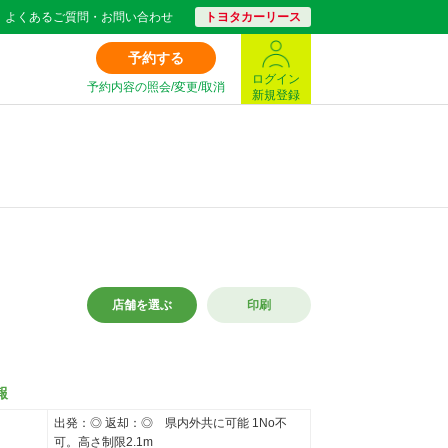
よくあるご質問・お問い合わせ
トヨタカーリース
予約する
ログイン
予約内容の照会/変更/取消
新規登録
店舗を選ぶ
印刷
報
出発：◎ 返却：◎ 県内外共に可能 1No不
可。高さ制限2.1m