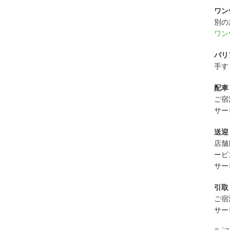
ワン
別の
ワン
バリ
手す
配車
ご宿
サー
送迎
店舗
ービ
サー
引取
ご宿
サー
※「マ