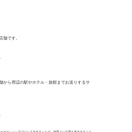
店舗です。
。
舗から周辺の駅やホテル・旅館までお送りするサ
。
ナビゲーションアプリに入力することで、地図上に位置を表示すること