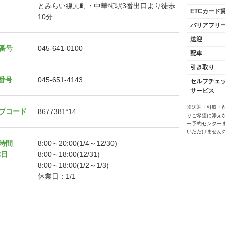
とみらい線元町・中華街駅3番出口より徒歩
ETCカード
10分
バリアフリ
送迎
番号
045-641-0100
配車
引き取り
X番号
045-651-4143
セルフチェ
サービス
※送迎・引取・
プコード
8677381*14
りご希望に添え
ー予約センター
いただけません
時間
8:00～20:00(1/4～12/30)
業日
8:00～18:00(12/31)
8:00～18:00(1/2～1/3)
休業日：1/1