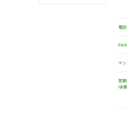
電話
FA
マッ
営業
/休