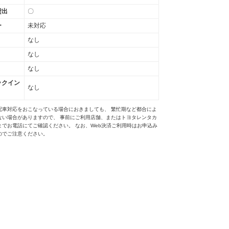
貸出
〇
ー
未対応
なし
なし
なし
ックイン
なし
配車対応をおこなっている場合におきましても、 繁忙期など都合によ
ない場合がありますので、 事前にご利用店舗、またはトヨタレンタカ
までお電話にてご確認ください。 なお、Web決済ご利用時はお申込み
のでご注意ください。