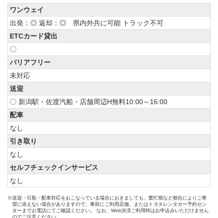
ワンウェイ
出発：◎ 返却：◎ 県内外共に可能 トラック不可
ETCカード貸出
〇
バリアフリー
未対応
送迎
〇 新潟駅・佐渡汽船・店舗周辺H無料10:00～16:00
配車
なし
引き取り
なし
セルフチェックインサービス
なし
※送迎・引取・配車対応をおこなっている場合におきましても、繁忙期など都合によりご希
望に添えない場合がありますので、事前にご利用店舗、またはトヨタレンタカー予約セン
ターまでお電話にてご確認ください。 なお、Web決済ご利用時はお申込みいただけません
のでご注意ください。