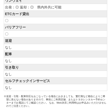
ワンウェイ
出発：◎ 返却：◎ 県内外共に可能
ETCカード貸出
〇
バリアフリー
〇
送迎
なし
配車
なし
引き取り
なし
セルフチェックインサービス
なし
※送迎・引取・配車対応をおこなっている場合におきましても、繁忙期など都合によりご希
望に添えない場合がありますので、事前にご利用店舗、またはトヨタレンタカー予約セン
ターまでお電話にてご確認ください。 なお、Web決済ご利用時はお申込みいただけません
のでご注意ください。