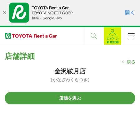
店舗詳細
戻る
金沢鞍月店
（かなざわくらつき）
店舗を選ぶ