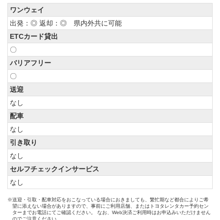
ワンウェイ
出発：◎ 返却：◎ 県内外共に可能
ETCカード貸出
〇
バリアフリー
〇
送迎
なし
配車
なし
引き取り
なし
セルフチェックインサービス
なし
※送迎・引取・配車対応をおこなっている場合におきましても、繁忙期など都合によりご希
望に添えない場合がありますので、事前にご利用店舗、またはトヨタレンタカー予約セン
ターまでお電話にてご確認ください。 なお、Web決済ご利用時はお申込みいただけません
のでご注意ください。