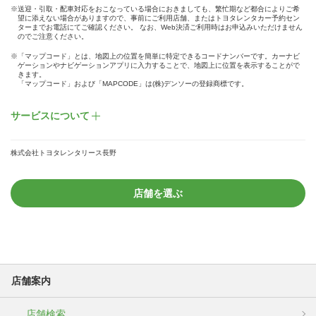
※送迎・引取・配車対応をおこなっている場合におきましても、繁忙期など都合によりご希
望に添えない場合がありますので、事前にご利用店舗、またはトヨタレンタカー予約セン
ターまでお電話にてご確認ください。 なお、Web決済ご利用時はお申込みいただけません
のでご注意ください。
※「マップコード」とは、地図上の位置を簡単に特定できるコードナンバーです。カーナビ
ゲーションやナビゲーションアプリに入力することで、地図上に位置を表示することがで
きます。
「マップコード」および「MAPCODE」は(株)デンソーの登録商標です。
サービスについて
株式会社トヨタレンタリース長野
店舗を選ぶ
店舗案内
店舗検索