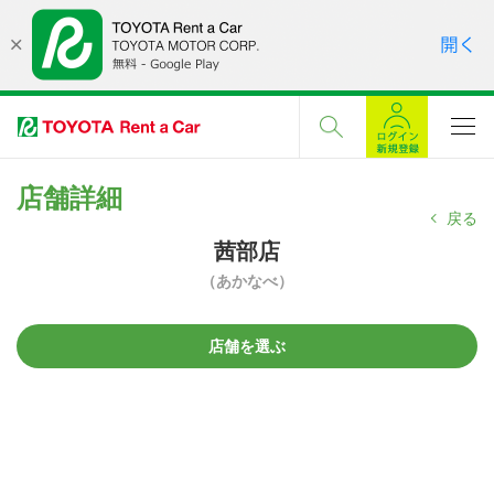
店舗詳細
戻る
茜部店
（あかなべ）
店舗を選ぶ