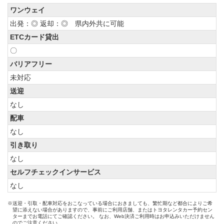
ワンウェイ
出発：◎ 返却：◎ 県内外共に可能
ETCカード貸出
〇
バリアフリー
未対応
送迎
なし
配車
なし
引き取り
なし
セルフチェックインサービス
なし
※送迎・引取・配車対応をおこなっている場合におきましても、繁忙期など都合によりご希
望に添えない場合がありますので、事前にご利用店舗、またはトヨタレンタカー予約セン
ターまでお電話にてご確認ください。 なお、Web決済ご利用時はお申込みいただけません
のでご注意ください。