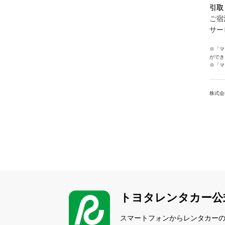
引取
ご宿
サー
※「マ
ができ
※「マ
株式会
トヨタレンタカー公
スマートフォンからレンタカー