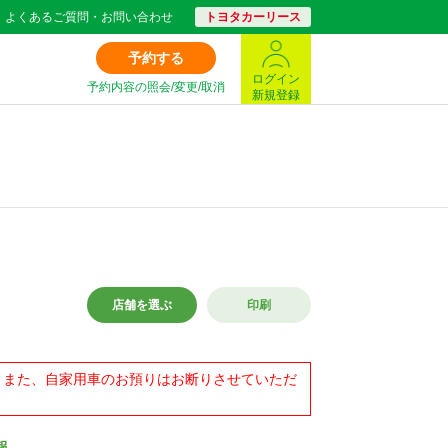
よくあるご質問・お問い合わせ
トヨタカーリース
予約する
ログイン
予約内容の照会/変更/取消
新規登録
店舗を選ぶ
印刷
ん。また、自家用車のお預りはお断りさせていただ
報