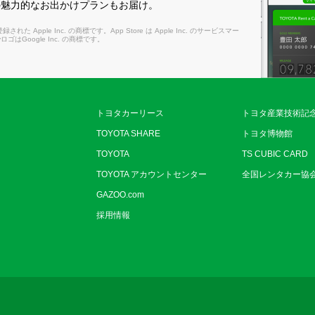
の魅力的なお出かけプランもお届け。
れた Apple Inc. の商標です。App Store は Apple Inc. のサービスマー
layロゴはGoogle Inc. の商標です。
トヨタカーリース
トヨタ産業技術記
TOYOTA SHARE
トヨタ博物館
TOYOTA
TS CUBIC CARD
TOYOTA アカウントセンター
全国レンタカー協
GAZOO.com
採用情報