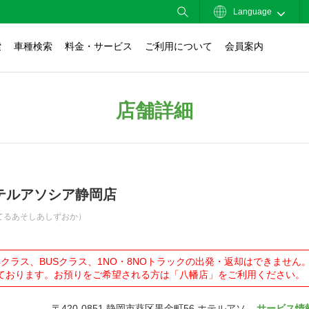
Language
索
車種検索
料金・サービス
ご利用について
会員案内
店舗詳細
テルアソシア静岡店
てるあそしあしずおか）
4クラス、BUSクラス、1NO・8NOトラックの出発・返却はできませ
ております。お預りをご希望される方は「八幡店」をご利用ください。
〒420-0851 静岡市葵区黒金町56 ホテルアソ
サービス情