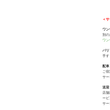
＜サ
ワン
別の
ワン
バリ
手す
配車
ご宿
サー
送迎
店舗
ービ
サー