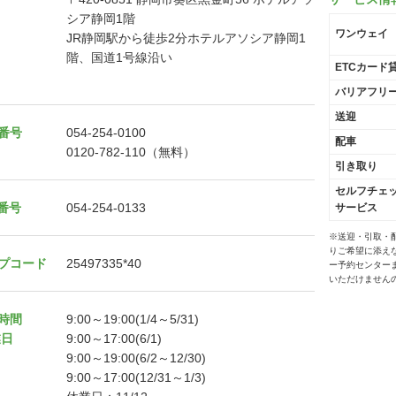
シア静岡1階
ワンウェイ
JR静岡駅から徒歩2分ホテルアソシア静岡1
階、国道1号線沿い
ETCカード
バリアフリ
送迎
番号
054-254-0100
配車
0120-782-110（無料）
引き取り
セルフチェ
X番号
054-254-0133
サービス
※送迎・引取・
りご希望に添え
プコード
25497335*40
ー予約センター
いただけません
時間
9:00～19:00(1/4～5/31)
業日
9:00～17:00(6/1)
9:00～19:00(6/2～12/30)
9:00～17:00(12/31～1/3)