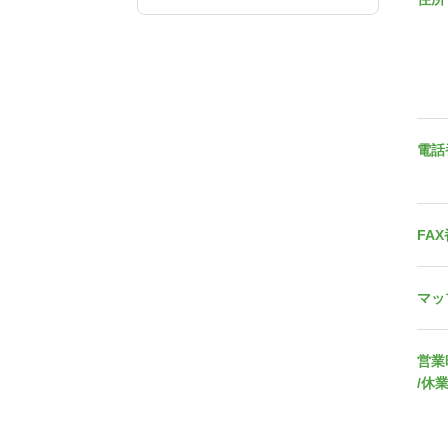
電話
FA
マッ
営業
/休