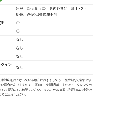
出発：◎ 返却：◎ 県内外共に可能 1・2・
8No、W4の出発返却不可
貸出
〇
ー
〇
なし
なし
なし
ックイン
なし
配車対応をおこなっている場合におきましても、 繁忙期など都合によ
ない場合がありますので、 事前にご利用店舗、またはトヨタレンタカ
までお電話にてご確認ください。 なお、Web決済ご利用時はお申込み
のでご注意ください。