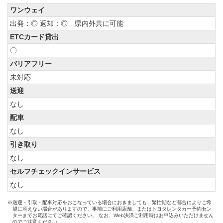
ワンウェイ
出発：◎ 返却：◎ 県内外共に可能
ETCカード貸出
〇
バリアフリー
未対応
送迎
なし
配車
なし
引き取り
なし
セルフチェックインサービス
なし
※送迎・引取・配車対応をおこなっている場合におきましても、繁忙期など都合によりご希
望に添えない場合がありますので、事前にご利用店舗、またはトヨタレンタカー予約セン
ターまでお電話にてご確認ください。 なお、Web決済ご利用時はお申込みいただけません
のでご注意ください。