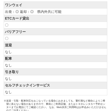
ワンウェイ
出発：◎ 返却：◎ 県内外共に可能
ETCカード貸出
〇
バリアフリー
〇
送迎
なし
配車
なし
引き取り
なし
セルフチェックインサービス
なし
※送迎・引取・配車対応をおこなっている場合におきましても、繁忙期など都合によりご希
望に添えない場合がありますので、事前にご利用店舗、またはトヨタレンタカー予約セン
ターまでお電話にてご確認ください。 なお、Web決済ご利用時はお申込みいただけません
のでご注意ください。