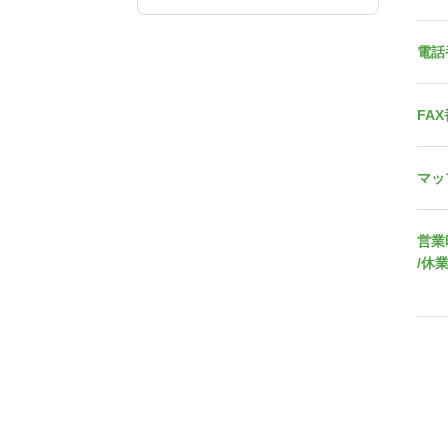
電話
FA
マッ
営業
/休