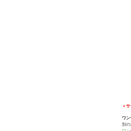
＜サ
ワン
別の
ワン