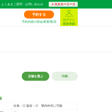
よくあるご質問・お問い合わせ
トヨタカーリース
予約する
ログイン
予約内容の照会/変更/取消
新規登録
店舗を選ぶ
印刷
報
出発：◎ 返却：◎ 県内外共に可能