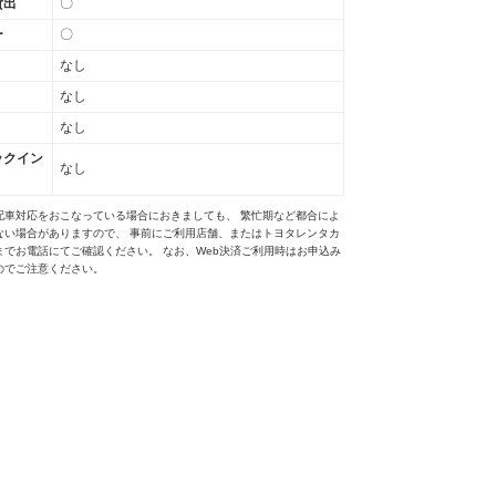
貸出
〇
ー
〇
なし
なし
なし
ックイン
なし
配車対応をおこなっている場合におきましても、 繁忙期など都合によ
ない場合がありますので、 事前にご利用店舗、またはトヨタレンタカ
までお電話にてご確認ください。 なお、Web決済ご利用時はお申込み
のでご注意ください。