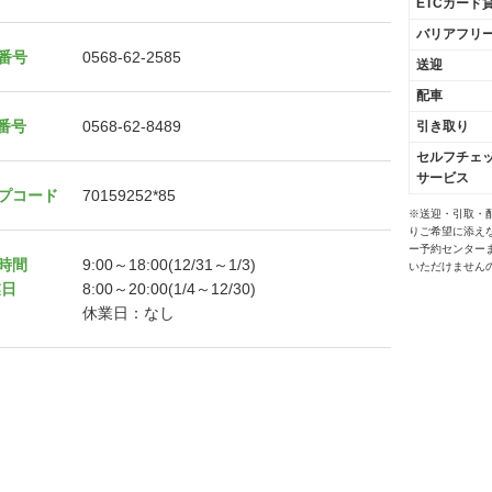
ETCカード
バリアフリ
番号
0568-62-2585
送迎
配車
X番号
0568-62-8489
引き取り
セルフチェ
サービス
プコード
70159252*85
※送迎・引取・
りご希望に添え
ー予約センター
時間
9:00～18:00(12/31～1/3)
いただけません
業日
8:00～20:00(1/4～12/30)
休業日：なし