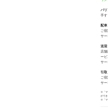
バリ
手す
配車
ご宿
サー
送迎
店舗
ービ
サー
引取
ご宿
サー
※「マ
ができ
※「マ