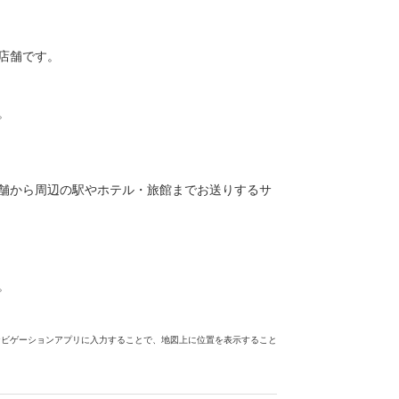
店舗です。
。
舗から周辺の駅やホテル・旅館までお送りするサ
。
ナビゲーションアプリに入力することで、地図上に位置を表示すること