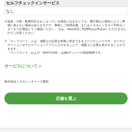
セルフチェックインサービス
なし
※送迎・引取・配車対応をおこなっている場合におきましても、繁忙期など都合によりご希
望に添えない場合がありますので、事前にご利用店舗、またはトヨタレンタカー予約セン
ターまでお電話にてご確認ください。 なお、Web決済ご利用時はお申込みいただけません
のでご注意ください。
※「マップコード」とは、地図上の位置を簡単に特定できるコードナンバーです。カーナビ
ゲーションやナビゲーションアプリに入力することで、地図上に位置を表示することがで
きます。
「マップコード」および「MAPCODE」は(株)デンソーの登録商標です。
サービスについて
株式会社トヨタレンタリース愛知
店舗を選ぶ