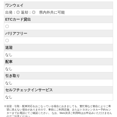
ワンウェイ
出発：◎ 返却：◎ 県内外共に可能
ETCカード貸出
〇
バリアフリー
〇
送迎
なし
配車
なし
引き取り
なし
セルフチェックインサービス
なし
※送迎・引取・配車対応をおこなっている場合におきましても、繁忙期など都合によりご希
望に添えない場合がありますので、事前にご利用店舗、またはトヨタレンタカー予約セン
ターまでお電話にてご確認ください。 なお、Web決済ご利用時はお申込みいただけません
のでご注意ください。