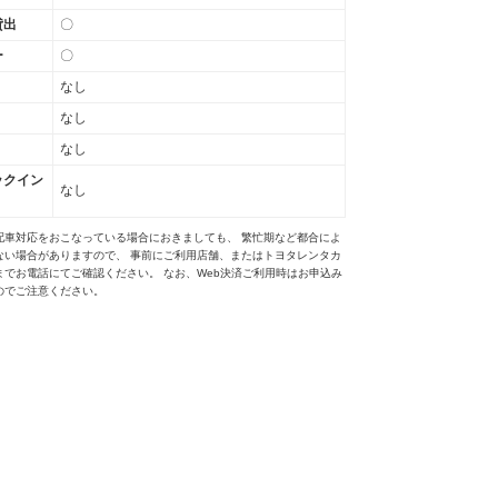
貸出
〇
ー
〇
なし
なし
なし
ックイン
なし
配車対応をおこなっている場合におきましても、 繁忙期など都合によ
ない場合がありますので、 事前にご利用店舗、またはトヨタレンタカ
までお電話にてご確認ください。 なお、Web決済ご利用時はお申込み
のでご注意ください。