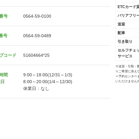
ETCカード
バリアフリ
番号
0564-59-0100
送迎
配車
X番号
0564-59-0489
引き取り
セルフチェ
プコード
51604664*25
サービス
※送迎・引取・
りご希望に添え
時間
9:00～18:00(12/31～1/3)
ー予約センター
業日
8:00～20:00(1/4～12/30)
いただけません
休業日：なし