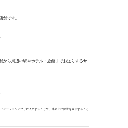
店舗です。
。
舗から周辺の駅やホテル・旅館までお送りするサ
。
ナビゲーションアプリに入力することで、地図上に位置を表示すること