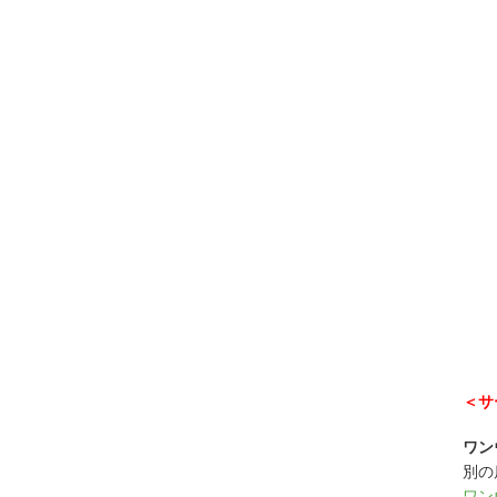
＜サ
ワン
別の
ワン