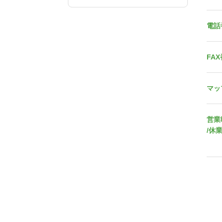
電話
FA
マッ
営業
/休