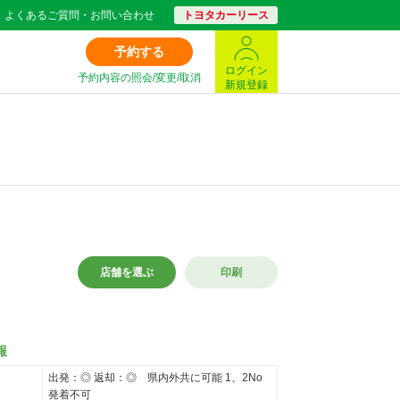
よくあるご質問・お問い合わせ
トヨタカーリース
予約する
ログイン
予約内容の照会/変更/取消
新規登録
店舗を選ぶ
印刷
報
出発：◎ 返却：◎ 県内外共に可能 1、2No
発着不可