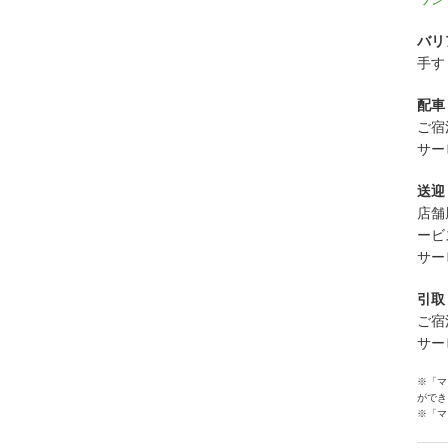
バリ
手す
配車
ご宿
サー
送迎
店舗
ービ
サー
引取
ご宿
サー
※「マ
ができ
※「マ