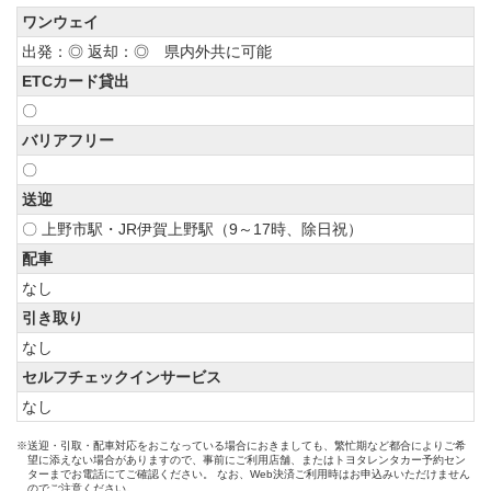
ワンウェイ
出発：◎ 返却：◎ 県内外共に可能
ETCカード貸出
〇
バリアフリー
〇
送迎
〇 上野市駅・JR伊賀上野駅（9～17時、除日祝）
配車
なし
引き取り
なし
セルフチェックインサービス
なし
※送迎・引取・配車対応をおこなっている場合におきましても、繁忙期など都合によりご希
望に添えない場合がありますので、事前にご利用店舗、またはトヨタレンタカー予約セン
ターまでお電話にてご確認ください。 なお、Web決済ご利用時はお申込みいただけません
のでご注意ください。