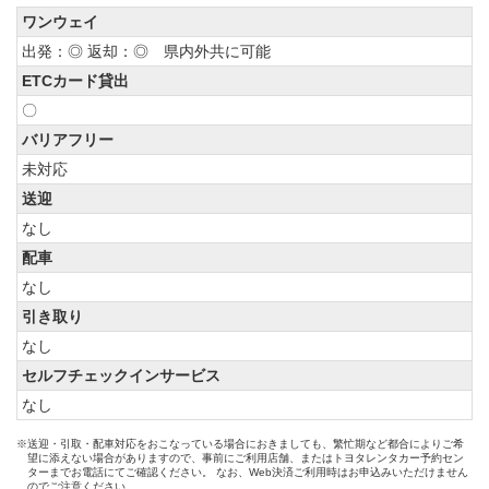
ワンウェイ
出発：◎ 返却：◎ 県内外共に可能
ETCカード貸出
〇
バリアフリー
未対応
送迎
なし
配車
なし
引き取り
なし
セルフチェックインサービス
なし
※送迎・引取・配車対応をおこなっている場合におきましても、繁忙期など都合によりご希
望に添えない場合がありますので、事前にご利用店舗、またはトヨタレンタカー予約セン
ターまでお電話にてご確認ください。 なお、Web決済ご利用時はお申込みいただけません
のでご注意ください。