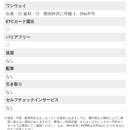
ワンウェイ
出発：◎ 返却：◎ 県内外共に可能 1、2No不可
ETCカード貸出
〇
バリアフリー
〇
送迎
なし
配車
なし
引き取り
なし
セルフチェックインサービス
なし
※送迎・引取・配車対応をおこなっている場合におきましても、繁忙期など都合によりご希
望に添えない場合がありますので、事前にご利用店舗、またはトヨタレンタカー予約セン
ターまでお電話にてご確認ください。 なお、Web決済ご利用時はお申込みいただけません
のでご注意ください。