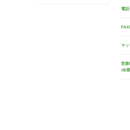
電話
FA
マッ
営業
/休