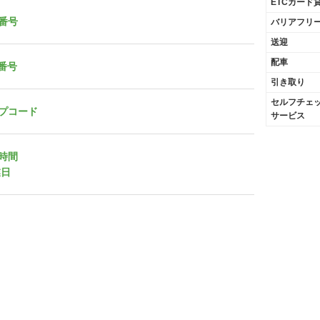
ETCカード
番号
バリアフリ
送迎
配車
X番号
引き取り
セルフチェ
プコード
サービス
時間
業日