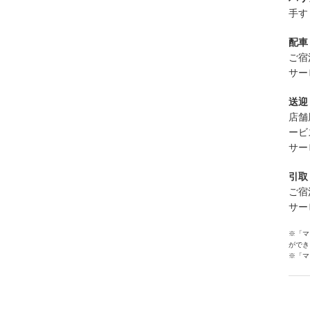
手す
配車
ご宿
サー
送迎
店舗
ービ
サー
引取
ご宿
サー
※「マ
ができ
※「マ