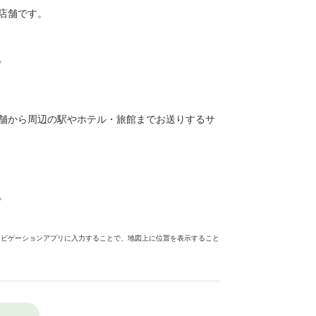
店舗です。
。
舗から周辺の駅やホテル・旅館までお送りするサ
。
ナビゲーションアプリに入力することで、地図上に位置を表示すること