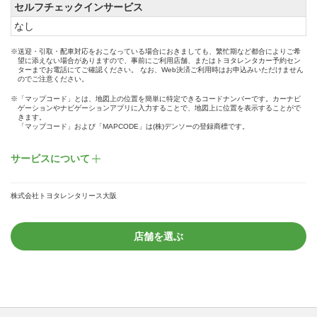
セルフチェックインサービス
なし
※送迎・引取・配車対応をおこなっている場合におきましても、繁忙期など都合によりご希
望に添えない場合がありますので、事前にご利用店舗、またはトヨタレンタカー予約セン
ターまでお電話にてご確認ください。 なお、Web決済ご利用時はお申込みいただけません
のでご注意ください。
※「マップコード」とは、地図上の位置を簡単に特定できるコードナンバーです。カーナビ
ゲーションやナビゲーションアプリに入力することで、地図上に位置を表示することがで
きます。
「マップコード」および「MAPCODE」は(株)デンソーの登録商標です。
サービスについて
株式会社トヨタレンタリース大阪
店舗を選ぶ