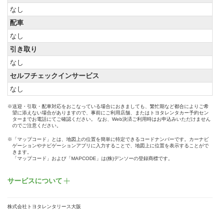
なし
配車
なし
引き取り
なし
セルフチェックインサービス
なし
※送迎・引取・配車対応をおこなっている場合におきましても、繁忙期など都合によりご希
望に添えない場合がありますので、事前にご利用店舗、またはトヨタレンタカー予約セン
ターまでお電話にてご確認ください。 なお、Web決済ご利用時はお申込みいただけません
のでご注意ください。
※「マップコード」とは、地図上の位置を簡単に特定できるコードナンバーです。カーナビ
ゲーションやナビゲーションアプリに入力することで、地図上に位置を表示することがで
きます。
「マップコード」および「MAPCODE」は(株)デンソーの登録商標です。
サービスについて
株式会社トヨタレンタリース大阪