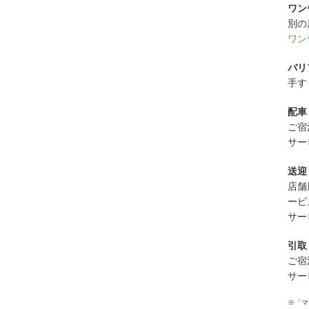
ワン
別の
ワン
バリ
手す
配車
ご宿
サー
送迎
店舗
ービ
サー
引取
ご宿
サー
※「マ