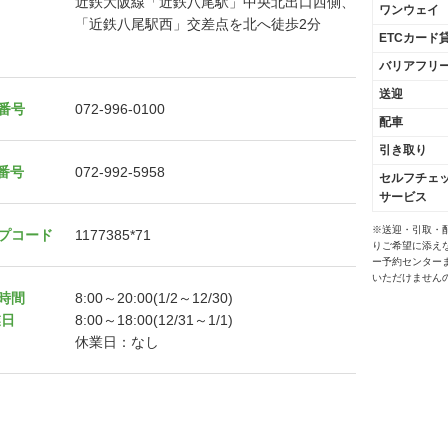
近鉄大阪線「近鉄八尾駅」中央北出口西側、
ワンウェイ
「近鉄八尾駅西」交差点を北へ徒歩2分
ETCカード
バリアフリ
送迎
番号
072-996-0100
配車
引き取り
X番号
072-992-5958
セルフチェ
サービス
※送迎・引取・
プコード
1177385*71
りご希望に添え
ー予約センター
いただけません
時間
8:00～20:00(1/2～12/30)
業日
8:00～18:00(12/31～1/1)
休業日：なし