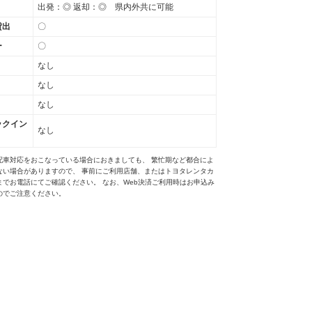
出発：◎ 返却：◎ 県内外共に可能
貸出
〇
ー
〇
なし
なし
なし
ックイン
なし
配車対応をおこなっている場合におきましても、 繁忙期など都合によ
ない場合がありますので、 事前にご利用店舗、またはトヨタレンタカ
までお電話にてご確認ください。 なお、Web決済ご利用時はお申込み
のでご注意ください。