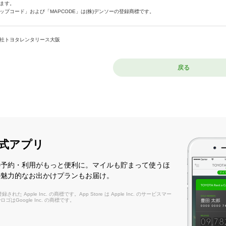
ます。
ップコード」および「MAPCODE」は(株)デンソーの登録商標です。
社トヨタレンタリース大阪
戻る
式アプリ
の予約・利用がもっと便利に。マイルも貯まって使うほ
の魅力的なお出かけプランもお届け。
れた Apple Inc. の商標です。App Store は Apple Inc. のサービスマー
layロゴはGoogle Inc. の商標です。