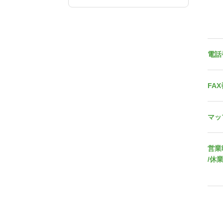
電話
FA
マッ
営業
/休