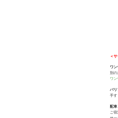
＜サ
ワン
別の
ワン
バリ
手す
配車
ご宿