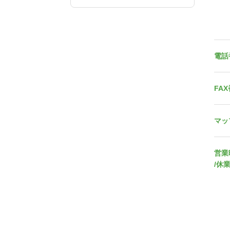
電話
FA
マッ
営業
/休