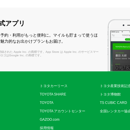
式アプリ
の予約・利用がもっと便利に。マイルも貯まって使うほ
の魅力的なお出かけプランもお届け。
れた Apple Inc. の商標です。App Store は Apple Inc. のサービスマー
layロゴはGoogle Inc. の商標です。
トヨタカーリース
トヨタ産業技術記
TOYOTA SHARE
トヨタ博物館
TOYOTA
TS CUBIC CARD
TOYOTA アカウントセンター
全国レンタカー協
GAZOO.com
採用情報