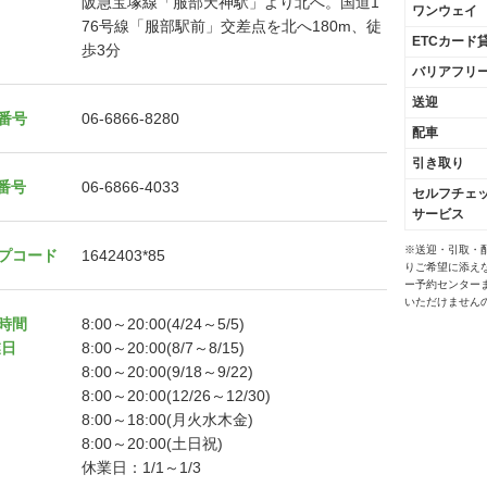
阪急宝塚線「服部天神駅」より北へ。国道1
ワンウェイ
76号線「服部駅前」交差点を北へ180m、徒
ETCカード
歩3分
バリアフリ
送迎
番号
06-6866-8280
配車
引き取り
X番号
06-6866-4033
セルフチェ
サービス
※送迎・引取・
プコード
1642403*85
りご希望に添え
ー予約センター
いただけません
時間
8:00～20:00(4/24～5/5)
業日
8:00～20:00(8/7～8/15)
8:00～20:00(9/18～9/22)
8:00～20:00(12/26～12/30)
8:00～18:00(月火水木金)
8:00～20:00(土日祝)
休業日：1/1～1/3