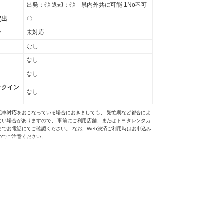
出発：◎ 返却：◎ 県内外共に可能 1No不可
貸出
〇
ー
未対応
なし
なし
なし
ックイン
なし
配車対応をおこなっている場合におきましても、 繁忙期など都合によ
ない場合がありますので、 事前にご利用店舗、またはトヨタレンタカ
までお電話にてご確認ください。 なお、Web決済ご利用時はお申込み
のでご注意ください。