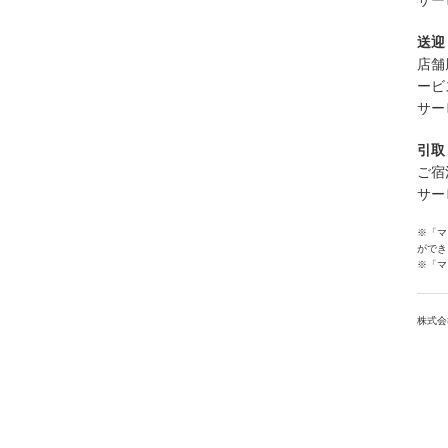
サー
送迎
店舗
ービ
サー
引取
ご宿
サー
※「マ
ができ
※「マ
株式会