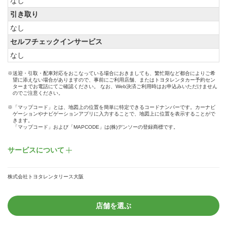
なし
引き取り
なし
セルフチェックインサービス
なし
※送迎・引取・配車対応をおこなっている場合におきましても、繁忙期など都合によりご希
望に添えない場合がありますので、事前にご利用店舗、またはトヨタレンタカー予約セン
ターまでお電話にてご確認ください。 なお、Web決済ご利用時はお申込みいただけません
のでご注意ください。
※「マップコード」とは、地図上の位置を簡単に特定できるコードナンバーです。カーナビ
ゲーションやナビゲーションアプリに入力することで、地図上に位置を表示することがで
きます。
「マップコード」および「MAPCODE」は(株)デンソーの登録商標です。
サービスについて
株式会社トヨタレンタリース大阪
店舗を選ぶ