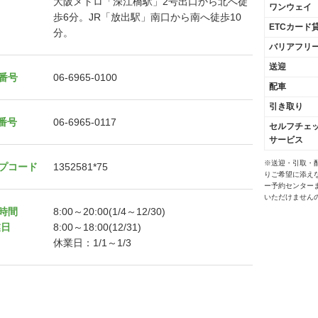
大阪メトロ「深江橋駅」2号出口から北へ徒
ワンウェイ
歩6分。JR「放出駅」南口から南へ徒歩10
ETCカード
分。
バリアフリ
送迎
番号
06-6965-0100
配車
引き取り
X番号
06-6965-0117
セルフチェ
サービス
※送迎・引取・
プコード
1352581*75
りご希望に添え
ー予約センター
いただけません
時間
8:00～20:00(1/4～12/30)
業日
8:00～18:00(12/31)
休業日：1/1～1/3