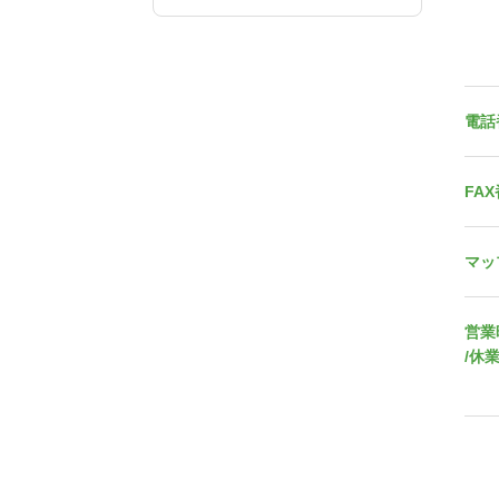
電話
FA
マッ
営業
/休