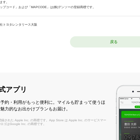
ます。
ップコード」および「MAPCODE」は(株)デンソーの登録商標です。
社トヨタレンタリース大阪
戻る
式アプリ
の予約・利用がもっと便利に。マイルも貯まって使うほ
の魅力的なお出かけプランもお届け。
れた Apple Inc. の商標です。App Store は Apple Inc. のサービスマー
layロゴはGoogle Inc. の商標です。