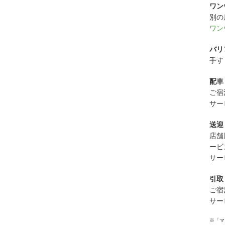
ワン
別の
ワン
バリ
手す
配車
ご宿
サー
送迎
店舗
ービ
サー
引取
ご宿
サー
※「マ