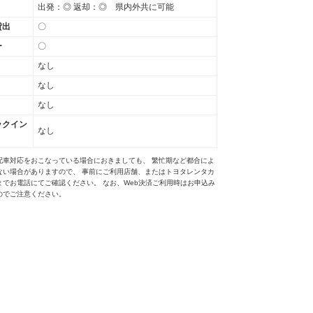
出発：◎ 返却：◎ 県内外共に可能
貸出
〇
ー
〇
なし
なし
なし
ックイン
なし
配車対応をおこなっている場合におきましても、 繁忙期など都合によ
ない場合がありますので、 事前にご利用店舗、またはトヨタレンタカ
までお電話にてご確認ください。 なお、Web決済ご利用時はお申込み
のでご注意ください。