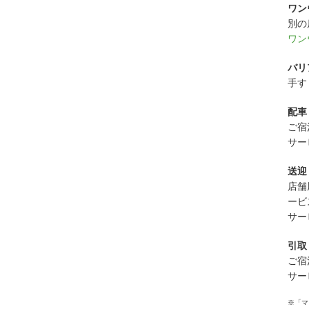
ワン
別の
ワン
バリ
手す
配車
ご宿
サー
送迎
店舗
ービ
サー
引取
ご宿
サー
※「マ