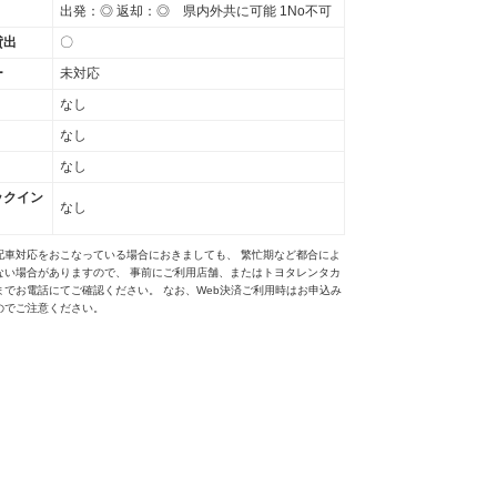
出発：◎ 返却：◎ 県内外共に可能 1No不可
貸出
〇
ー
未対応
なし
なし
なし
ックイン
なし
配車対応をおこなっている場合におきましても、 繁忙期など都合によ
ない場合がありますので、 事前にご利用店舗、またはトヨタレンタカ
までお電話にてご確認ください。 なお、Web決済ご利用時はお申込み
のでご注意ください。