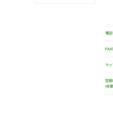
電話
FA
マッ
営業
/休