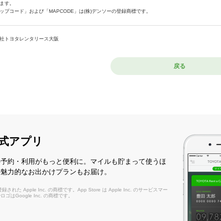
ます。
ップコード」および「MAPCODE」は(株)デンソーの登録商標です。
社トヨタレンタリース大阪
戻る
式アプリ
の予約・利用がもっと便利に。マイルも貯まって使うほ
の魅力的なお出かけプランもお届け。
れた Apple Inc. の商標です。App Store は Apple Inc. のサービスマー
layロゴはGoogle Inc. の商標です。