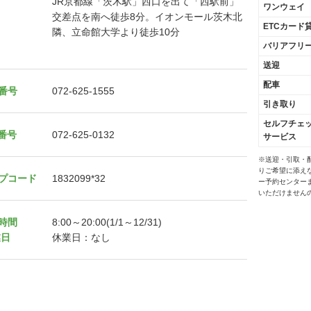
JR京都線「茨木駅」西口を出て「西駅前」
ワンウェイ
交差点を南へ徒歩8分。イオンモール茨木北
ETCカード
隣、立命館大学より徒歩10分
バリアフリ
送迎
配車
番号
072-625-1555
引き取り
セルフチェ
X番号
072-625-0132
サービス
※送迎・引取・
りご希望に添え
プコード
1832099*32
ー予約センター
いただけません
時間
8:00～20:00(1/1～12/31)
業日
休業日：なし