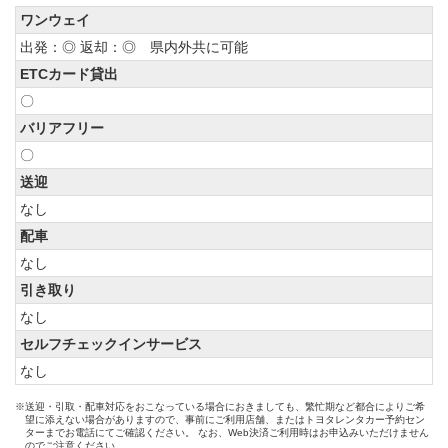
ワンウェイ
出発：◎ 返却：◎ 県内外共に可能
ETCカード貸出
〇
バリアフリー
〇
送迎
なし
配車
なし
引き取り
なし
セルフチェックインサービス
なし
※送迎・引取・配車対応をおこなっている場合におきましても、繁忙期など都合によりご希
望に添えない場合がありますので、事前にご利用店舗、またはトヨタレンタカー予約セン
ターまでお電話にてご確認ください。 なお、Web決済ご利用時はお申込みいただけません
のでご注意ください。