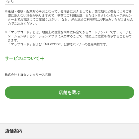
なし
※送迎・引取・配車対応をおこなっている場合におきましても、繁忙期など都合によりご希
望に添えない場合がありますので、事前にご利用店舗、またはトヨタレンタカー予約セン
ターまでお電話にてご確認ください。 なお、Web決済ご利用時はお申込みいただけません
のでご注意ください。
※「マップコード」とは、地図上の位置を簡単に特定できるコードナンバーです。カーナビ
ゲーションやナビゲーションアプリに入力することで、地図上に位置を表示することがで
きます。
「マップコード」および「MAPCODE」は(株)デンソーの登録商標です。
サービスについて
株式会社トヨタレンタリース兵庫
店舗を選ぶ
店舗案内