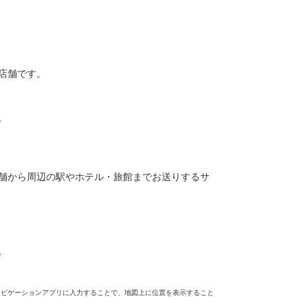
店舗です。
。
舗から周辺の駅やホテル・旅館までお送りするサ
。
ナビゲーションアプリに入力することで、地図上に位置を表示すること