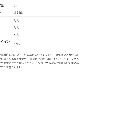
貸出
〇
ー
未対応
なし
なし
なし
ックイン
なし
配車対応をおこなっている場合におきましても、 繁忙期など都合によ
ない場合がありますので、 事前にご利用店舗、またはトヨタレンタカ
までお電話にてご確認ください。 なお、Web決済ご利用時はお申込み
のでご注意ください。