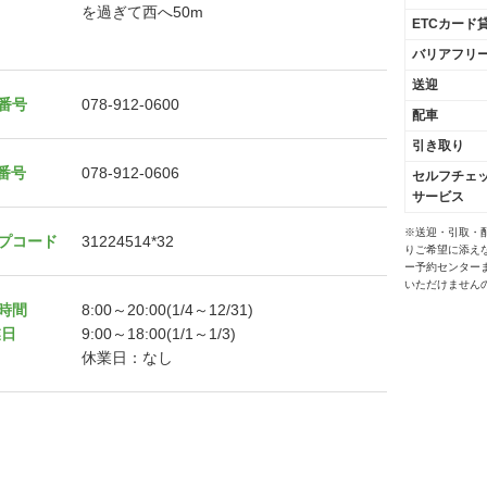
を過ぎて西へ50m
ETCカード
バリアフリ
送迎
番号
078-912-0600
配車
引き取り
X番号
078-912-0606
セルフチェ
サービス
※送迎・引取・
プコード
31224514*32
りご希望に添え
ー予約センター
いただけません
時間
8:00～20:00(1/4～12/31)
業日
9:00～18:00(1/1～1/3)
休業日：なし