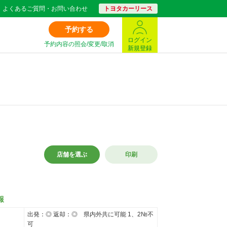
よくあるご質問・お問い合わせ
トヨタカーリース
予約する
ログイン
予約内容の照会/変更/取消
新規登録
店舗を選ぶ
印刷
報
出発：◎ 返却：◎ 県内外共に可能 1、2№不
可