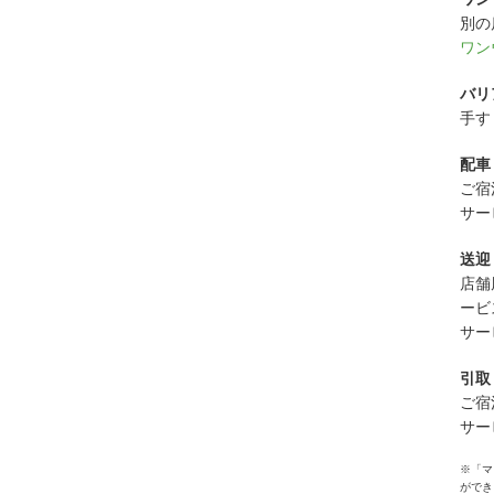
別の
ワン
バリ
手す
配車
ご宿
サー
送迎
店舗
ービ
サー
引取
ご宿
サー
※「マ
ができ