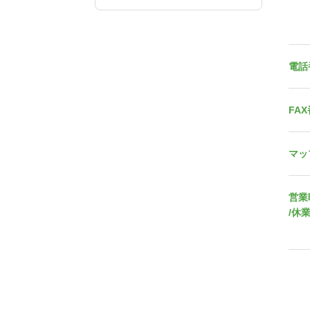
電話
FA
マッ
営業
/休