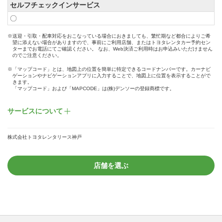
セルフチェックインサービス
〇
※送迎・引取・配車対応をおこなっている場合におきましても、繁忙期など都合によりご希
望に添えない場合がありますので、事前にご利用店舗、またはトヨタレンタカー予約セン
ターまでお電話にてご確認ください。 なお、Web決済ご利用時はお申込みいただけません
のでご注意ください。
※「マップコード」とは、地図上の位置を簡単に特定できるコードナンバーです。カーナビ
ゲーションやナビゲーションアプリに入力することで、地図上に位置を表示することがで
きます。
「マップコード」および「MAPCODE」は(株)デンソーの登録商標です。
サービスについて
株式会社トヨタレンタリース神戸
店舗を選ぶ