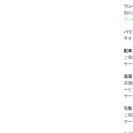
ワン
別の
ワン
バリ
手す
配車
ご宿
サー
送迎
店舗
ービ
サー
引取
ご宿
サー
※「マ