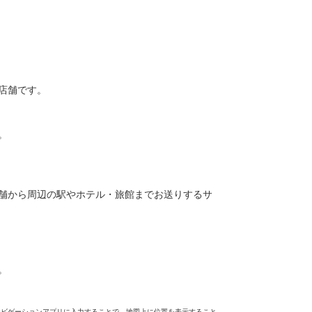
店舗です。
。
舗から周辺の駅やホテル・旅館までお送りするサ
。
ナビゲーションアプリに入力することで、地図上に位置を表示すること