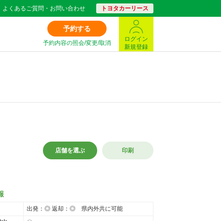
よくあるご質問・お問い合わせ
トヨタカーリース
予約する
ログイン
予約内容の照会/変更/取消
新規登録
店舗を選ぶ
印刷
報
出発：◎ 返却：◎ 県内外共に可能