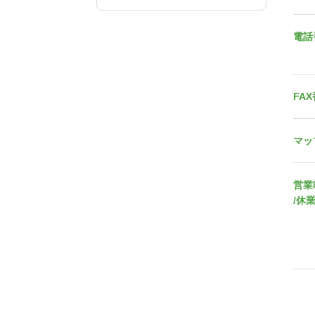
電話
FA
マッ
営業
/休