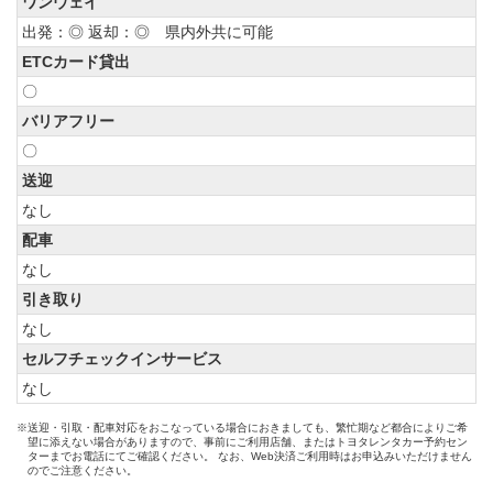
ワンウェイ
出発：◎ 返却：◎ 県内外共に可能
ETCカード貸出
〇
バリアフリー
〇
送迎
なし
配車
なし
引き取り
なし
セルフチェックインサービス
なし
※送迎・引取・配車対応をおこなっている場合におきましても、繁忙期など都合によりご希
望に添えない場合がありますので、事前にご利用店舗、またはトヨタレンタカー予約セン
ターまでお電話にてご確認ください。 なお、Web決済ご利用時はお申込みいただけません
のでご注意ください。