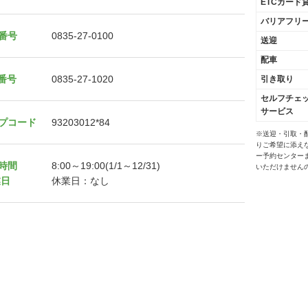
ETCカード
バリアフリ
番号
0835-27-0100
送迎
配車
X番号
0835-27-1020
引き取り
セルフチェ
サービス
プコード
93203012*84
※送迎・引取・
りご希望に添え
ー予約センター
時間
8:00～19:00(1/1～12/31)
いただけません
業日
休業日：なし