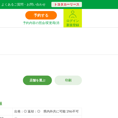
よくあるご質問・お問い合わせ
トヨタカーリース
予約する
ログイン
予約内容の照会/変更/取消
新規登録
店舗を選ぶ
印刷
報
出発：◎ 返却：◎ 県内外共に可能 1No不可