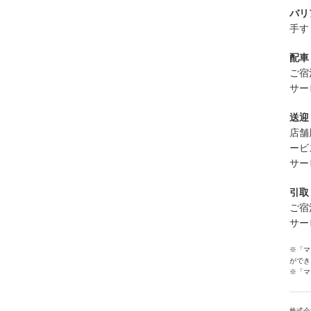
バリ
手す
配車
ご宿
サー
送迎
店舗
ービ
サー
引取
ご宿
サー
※「マ
ができ
※「マ
株式会