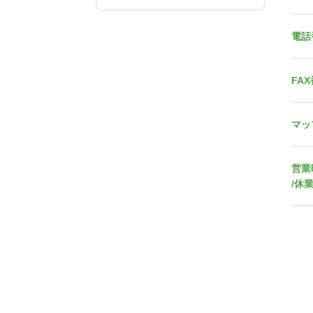
電話
FA
マッ
営業
/休