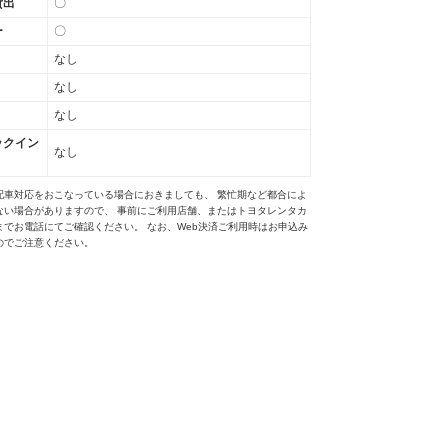
貸出
〇
ー
〇
なし
なし
なし
ックイン
なし
配車対応をおこなっている場合におきましても、 繁忙期など都合によ
ない場合がありますので、 事前にご利用店舗、またはトヨタレンタカ
までお電話にてご確認ください。 なお、Web決済ご利用時はお申込み
のでご注意ください。