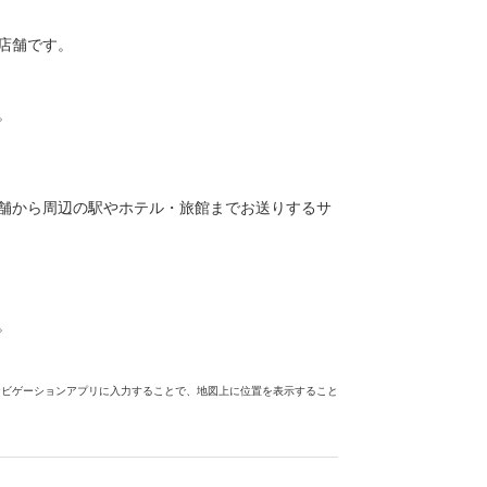
店舗です。
。
舗から周辺の駅やホテル・旅館までお送りするサ
。
ナビゲーションアプリに入力することで、地図上に位置を表示すること