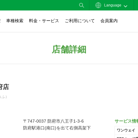
Language
索
車種検索
料金・サービス
ご利用について
会員案内
店舗詳細
府店
うふ）
〒747-0037 防府市八王子1-3-6
サービス情
防府駅港口(南口)を出て右側高架下
ワンウェイ