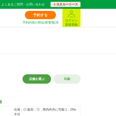
よくあるご質問・お問い合わせ
トヨタカーリース
予約する
ログイン
予約内容の照会/変更/取消
新規登録
店舗を選ぶ
印刷
報
出発：◎ 返却：◎ 県内外共に可能 1、2No
不可