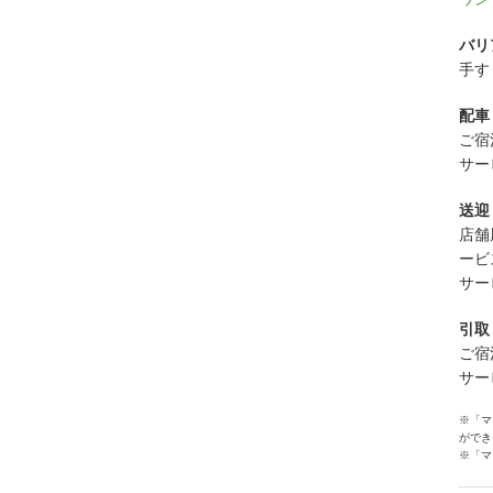
バリ
手す
配車
ご宿
サー
送迎
店舗
ービ
サー
引取
ご宿
サー
※「マ
ができ
※「マ