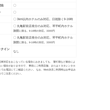
貸出
〇
ー
〇
〇 3km以内ホテルのみ対応。日祝除く9-16時
〇 丸亀駅前店発分のみ対応。琴平町内ホテル
旅館
に限る。9-16時の対応。3300円
〇 丸亀駅前店発分のみ対応。琴平町内ホテル
旅館
に限る。9-16時の対応。3300円
ックイン
なし
配車対応をおこなっている場合におきましても、 繁忙期など都合によ
ない場合がありますので、 事前にご利用店舗、またはトヨタレンタカ
までお電話にてご確認ください。 なお、Web決済ご利用時はお申込み
のでご注意ください。