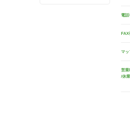
電話
FA
マッ
営業
/休