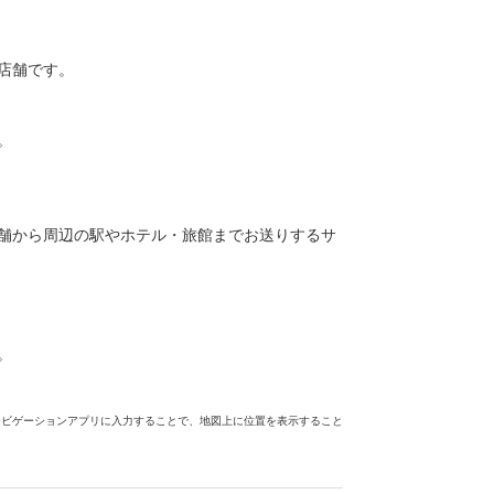
店舗です。
。
舗から周辺の駅やホテル・旅館までお送りするサ
。
ナビゲーションアプリに入力することで、地図上に位置を表示すること