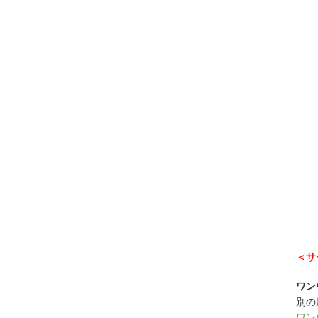
＜サ
ワン
別の
ワン