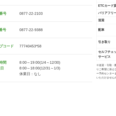
ETCカード
バリアフリ
番号
0877-22-2103
送迎
X番号
0877-22-9388
配車
引き取り
プコード
77740453*58
セルフチェ
サービス
時間
8:00～19:00(1/4～12/30)
※送迎・引取・
業日
8:00～18:00(12/31～1/3)
りご希望に添え
休業日：なし
ー予約センター
いただけません