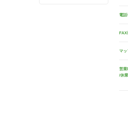
電話
FA
マッ
営業
/休