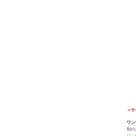
＜サ
ワン
別の
ワン