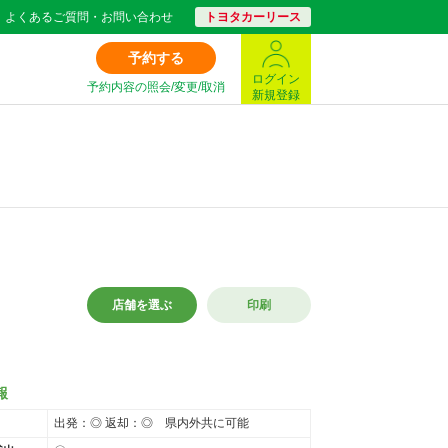
よくあるご質問・お問い合わせ
トヨタカーリース
予約する
ログイン
予約内容の照会/変更/取消
新規登録
店舗を選ぶ
印刷
報
出発：◎ 返却：◎ 県内外共に可能