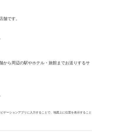
店舗です。
。
舗から周辺の駅やホテル・旅館までお送りするサ
。
ナビゲーションアプリに入力することで、地図上に位置を表示すること