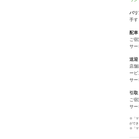
バリ
手す
配車
ご宿
サー
送迎
店舗
ービ
サー
引取
ご宿
サー
※「マ
ができ
※「マ