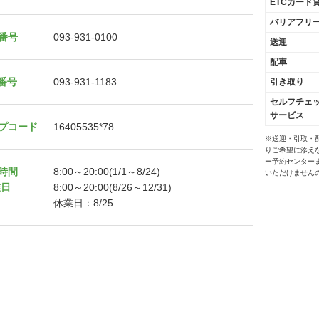
ETCカード
バリアフリ
番号
093-931-0100
送迎
配車
X番号
093-931-1183
引き取り
セルフチェ
サービス
プコード
16405535*78
※送迎・引取・
りご希望に添え
ー予約センター
時間
8:00～20:00(1/1～8/24)
いただけません
業日
8:00～20:00(8/26～12/31)
休業日：8/25