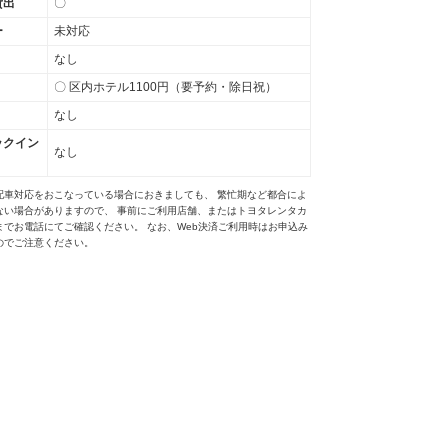
貸出
〇
ー
未対応
なし
〇 区内ホテル1100円（要予約・除日祝）
なし
ックイン
なし
配車対応をおこなっている場合におきましても、 繁忙期など都合によ
ない場合がありますので、 事前にご利用店舗、またはトヨタレンタカ
までお電話にてご確認ください。 なお、Web決済ご利用時はお申込み
のでご注意ください。