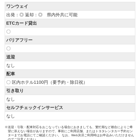
ワンウェイ
出発：◎ 返却：◎ 県内外共に可能
ETCカード貸出
〇
バリアフリー
〇
送迎
なし
配車
〇 区内ホテル1100円（要予約・除日祝）
引き取り
なし
セルフチェックインサービス
なし
※送迎・引取・配車対応をおこなっている場合におきましても、繁忙期など都合によりご希
望に添えない場合がありますので、事前にご利用店舗、またはトヨタレンタカー予約セン
ターまでお電話にてご確認ください。 なお、Web決済ご利用時はお申込みいただけません
のでご注意ください。