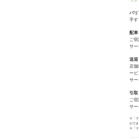
バリ
手す
配車
ご宿
サー
送迎
店舗
ービ
サー
引取
ご宿
サー
※「マ
ができ
※「マ