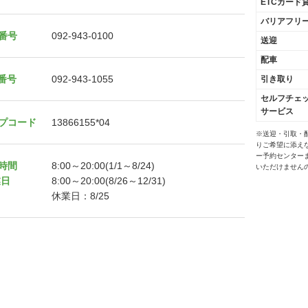
ETCカード
バリアフリ
番号
092-943-0100
送迎
配車
X番号
092-943-1055
引き取り
セルフチェ
サービス
プコード
13866155*04
※送迎・引取・
りご希望に添え
ー予約センター
時間
8:00～20:00(1/1～8/24)
いただけません
業日
8:00～20:00(8/26～12/31)
休業日：8/25