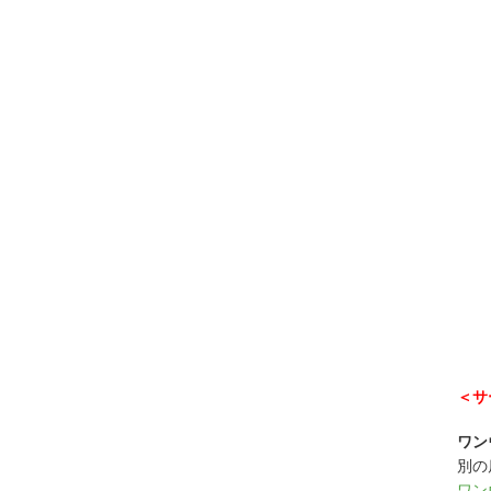
＜サ
ワン
別の
ワン