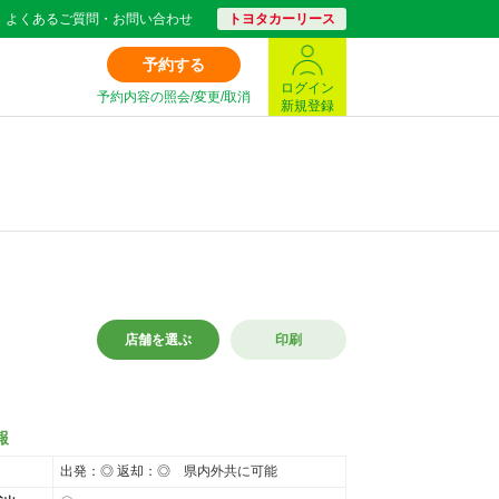
よくあるご質問・お問い合わせ
トヨタカーリース
予約する
ログイン
予約内容の照会/変更/取消
新規登録
店舗を選ぶ
印刷
報
出発：◎ 返却：◎ 県内外共に可能