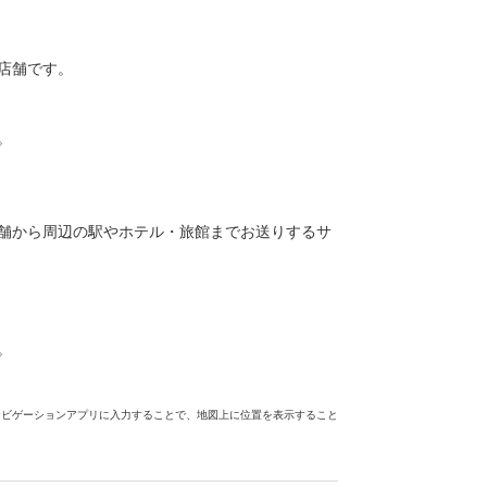
店舗です。
。
舗から周辺の駅やホテル・旅館までお送りするサ
。
ナビゲーションアプリに入力することで、地図上に位置を表示すること