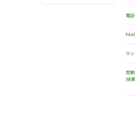
電話
FA
マッ
営業
/休