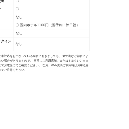
貸出
〇
ー
〇
なし
〇 区内ホテル1100円（要予約・除日祝）
なし
ックイン
なし
配車対応をおこなっている場合におきましても、 繁忙期など都合によ
ない場合がありますので、 事前にご利用店舗、またはトヨタレンタカ
までお電話にてご確認ください。 なお、Web決済ご利用時はお申込み
のでご注意ください。