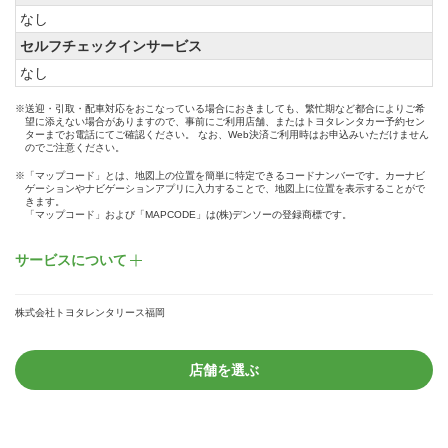
なし
セルフチェックインサービス
なし
※送迎・引取・配車対応をおこなっている場合におきましても、繁忙期など都合によりご希
望に添えない場合がありますので、事前にご利用店舗、またはトヨタレンタカー予約セン
ターまでお電話にてご確認ください。 なお、Web決済ご利用時はお申込みいただけません
のでご注意ください。
※「マップコード」とは、地図上の位置を簡単に特定できるコードナンバーです。カーナビ
ゲーションやナビゲーションアプリに入力することで、地図上に位置を表示することがで
きます。
「マップコード」および「MAPCODE」は(株)デンソーの登録商標です。
サービスについて
株式会社トヨタレンタリース福岡
店舗を選ぶ