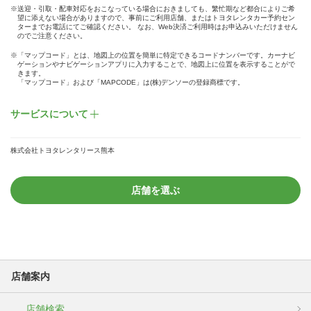
※送迎・引取・配車対応をおこなっている場合におきましても、繁忙期など都合によりご希
望に添えない場合がありますので、事前にご利用店舗、またはトヨタレンタカー予約セン
ターまでお電話にてご確認ください。 なお、Web決済ご利用時はお申込みいただけません
のでご注意ください。
※「マップコード」とは、地図上の位置を簡単に特定できるコードナンバーです。カーナビ
ゲーションやナビゲーションアプリに入力することで、地図上に位置を表示することがで
きます。
「マップコード」および「MAPCODE」は(株)デンソーの登録商標です。
サービスについて
株式会社トヨタレンタリース熊本
店舗を選ぶ
店舗案内
店舗検索