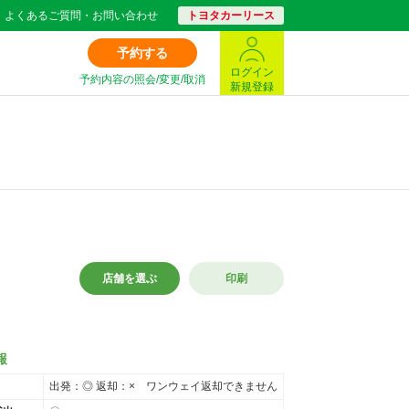
よくあるご質問・お問い合わせ
トヨタカーリース
予約する
ログイン
予約内容の照会/変更/取消
新規登録
店舗を選ぶ
印刷
報
出発：◎ 返却：× ワンウェイ返却できません