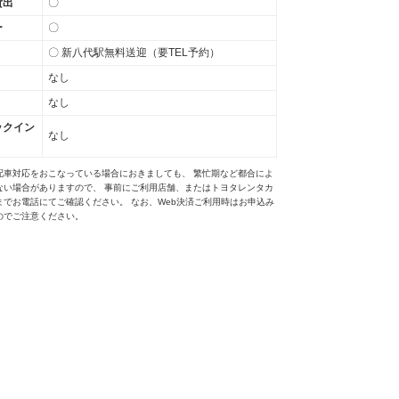
貸出
〇
ー
〇
〇 新八代駅無料送迎（要TEL予約）
なし
なし
ックイン
なし
配車対応をおこなっている場合におきましても、 繁忙期など都合によ
ない場合がありますので、 事前にご利用店舗、またはトヨタレンタカ
までお電話にてご確認ください。 なお、Web決済ご利用時はお申込み
のでご注意ください。