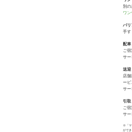
別の
ワン
バリ
手す
配車
ご宿
サー
送迎
店舗
ービ
サー
引取
ご宿
サー
※「マ
ができ