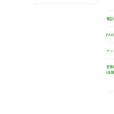
電話
FA
マッ
営業
/休