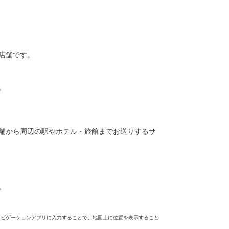
店舗です。
。
舗から周辺の駅やホテル・旅館までお送りするサ
。
ナビゲーションアプリに入力することで、地図上に位置を表示すること