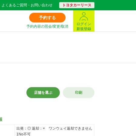
よくあるご質問・お問い合わせ
トヨタカーリース
予約する
ログイン
予約内容の照会/変更/取消
新規登録
店舗を選ぶ
印刷
報
出発：◎ 返却：× ワンウェイ返却できません
1No不可