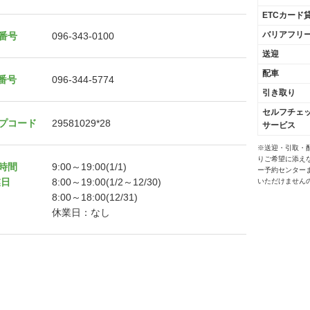
ETCカード
バリアフリ
番号
096-343-0100
送迎
配車
X番号
096-344-5774
引き取り
セルフチェ
プコード
29581029*28
サービス
※送迎・引取・
りご希望に添え
時間
9:00～19:00(1/1)
ー予約センター
業日
8:00～19:00(1/2～12/30)
いただけません
8:00～18:00(12/31)
休業日：なし