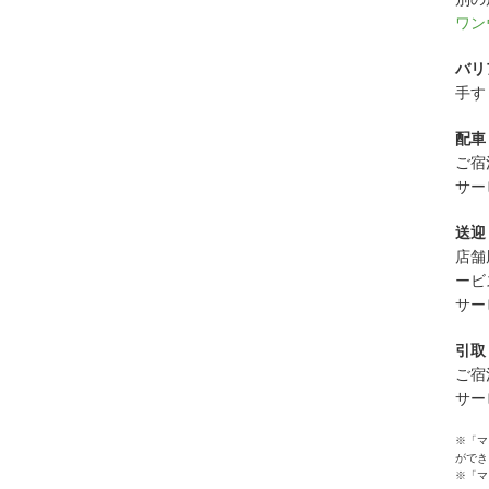
ワン
バリ
手す
配車
ご宿
サー
送迎
店舗
ービ
サー
引取
ご宿
サー
※「マ
ができ
※「マ