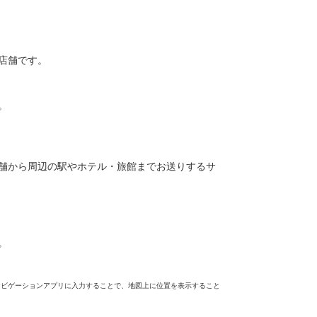
店舗です。
。
舗から周辺の駅やホテル・旅館までお送りするサ
。
ナビゲーションアプリに入力することで、地図上に位置を表示すること