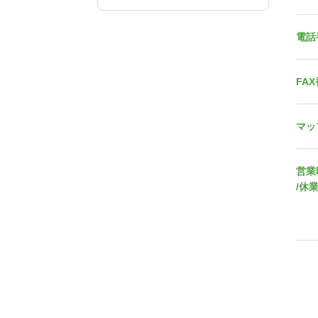
電話
FA
マッ
営業
/休