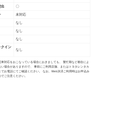
貸出
〇
ー
未対応
なし
なし
なし
ックイン
なし
配車対応をおこなっている場合におきましても、 繁忙期など都合によ
ない場合がありますので、 事前にご利用店舗、またはトヨタレンタカ
までお電話にてご確認ください。 なお、Web決済ご利用時はお申込み
のでご注意ください。