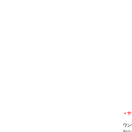
＜サ
ワン
別の