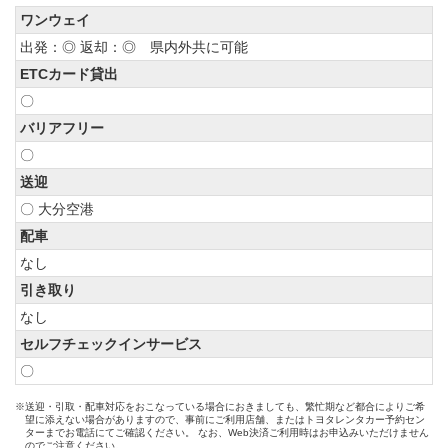
ワンウェイ
出発：◎ 返却：◎ 県内外共に可能
ETCカード貸出
〇
バリアフリー
〇
送迎
〇 大分空港
配車
なし
引き取り
なし
セルフチェックインサービス
〇
※送迎・引取・配車対応をおこなっている場合におきましても、繁忙期など都合によりご希
望に添えない場合がありますので、事前にご利用店舗、またはトヨタレンタカー予約セン
ターまでお電話にてご確認ください。 なお、Web決済ご利用時はお申込みいただけません
のでご注意ください。