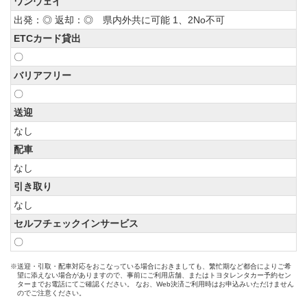
ワンウェイ
出発：◎ 返却：◎ 県内外共に可能 1、2No不可
ETCカード貸出
〇
バリアフリー
〇
送迎
なし
配車
なし
引き取り
なし
セルフチェックインサービス
〇
※送迎・引取・配車対応をおこなっている場合におきましても、繁忙期など都合によりご希
望に添えない場合がありますので、事前にご利用店舗、またはトヨタレンタカー予約セン
ターまでお電話にてご確認ください。 なお、Web決済ご利用時はお申込みいただけません
のでご注意ください。