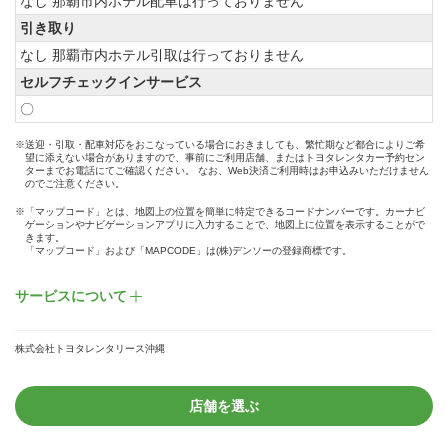
なし 那覇市内ホテル配車は行っておりません
引き取り
なし 那覇市内ホテル引取は行っておりません
セルフチェックインサービス
〇
※送迎・引取・配車対応をおこなっている場合におきましても、繁忙期など都合によりご希
望に添えない場合がありますので、事前にご利用店舗、またはトヨタレンタカー予約セン
ターまでお電話にてご確認ください。 なお、Web決済ご利用時はお申込みいただけません
のでご注意ください。
※「マップコード」とは、地図上の位置を簡単に特定できるコードナンバーです。カーナビ
ゲーションやナビゲーションアプリに入力することで、地図上に位置を表示することがで
きます。
「マップコード」および「MAPCODE」は(株)デンソーの登録商標です。
サービスについて
株式会社トヨタレンタリース沖縄
店舗を選ぶ