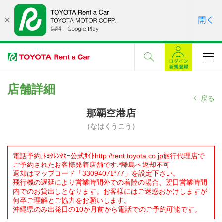
店舗詳細
戻る
那覇空港店
（なはくうこう）
電話予約,ﾄﾖﾀﾚﾝﾀｶｰ公式ｻｲﾄhttp://rent.toyota.co.jp旅行代理店で
ご予約されたお客様発着店舗です.*離島へ返却不可
返却はマップコード「33094071*77」を設定下さい。
飛行機の遅延により営業時間外での着陸の場合、翌日営業時間
内でのお貸出しとなります。お客様にはご迷惑おかけしますが
何卒ご理解とご協力をお願いします。
沖縄県のみ出発日の10か月前から電話でのご予約可能です。